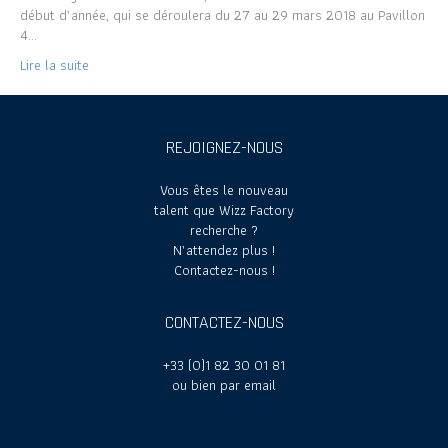
début d’année, qui se déroulera du 27 au 29 mars 2018 au Pavillon
4…
Lire la suite
REJOIGNEZ-NOUS
Vous êtes le nouveau
talent que Wizz Factory
recherche ?
N’attendez plus !
Contactez-nous !
CONTACTEZ-NOUS
+33 (0)1 82 30 01 81
ou bien par email