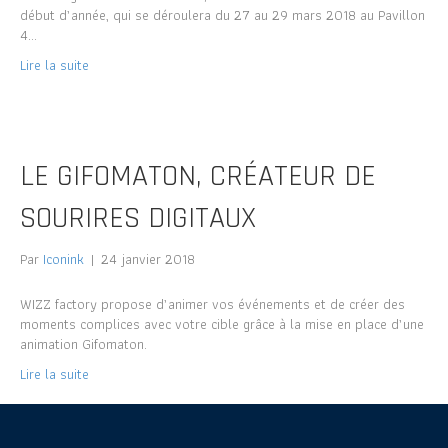
début d’année, qui se déroulera du 27 au 29 mars 2018 au Pavillon
4…
Lire la suite
LE GIFOMATON, CRÉATEUR DE
SOURIRES DIGITAUX
Par
Iconink
|
24 janvier 2018
WIZZ factory propose d’animer vos événements et de créer des
moments complices avec votre cible grâce à la mise en place d’une
animation Gifomaton.
Lire la suite