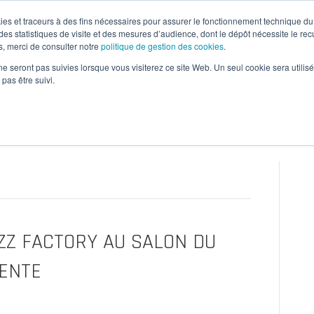
okies et traceurs à des fins nécessaires pour assurer le fonctionnement technique du 
es statistiques de visite et des mesures d’audience, dont le dépôt nécessite le rec
, merci de consulter notre
politique de gestion des cookies
.
s
Nos moyens
Nos réalisations
ne seront pas suivies lorsque vous visiterez ce site Web. Un seul cookie sera utilis
pas être suivi.
IZZ FACTORY AU SALON DU
VENTE