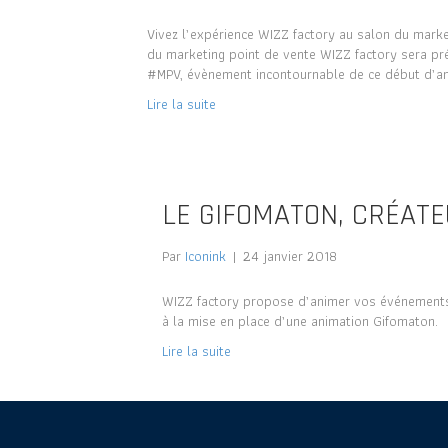
Vivez l’expérience WIZZ factory au salon du marke
du marketing point de vente WIZZ factory sera pr
#MPV, évènement incontournable de ce début d’an
Lire la suite
LE GIFOMATON, CRÉATE
Par
Iconink
|
24 janvier 2018
WIZZ factory propose d’animer vos événements
à la mise en place d’une animation Gifomaton.
Lire la suite